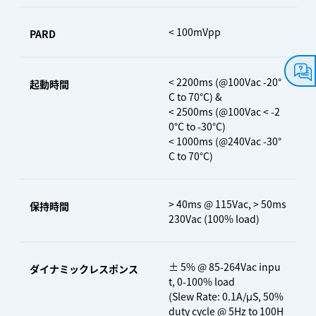
< 100mVpp
PARD
< 2200ms (@100Vac -20°
起動時間
C to 70°C) &
< 2500ms (@100Vac < -2
0°C to -30°C)
< 1000ms (@240Vac -30°
C to 70°C)
> 40ms @ 115Vac, > 50ms
保持時間
230Vac (100% load)
± 5% @ 85-264Vac inpu
ダイナミックレスポンス
t, 0-100% load
(Slew Rate: 0.1A/μS, 50%
duty cycle @ 5Hz to 100H