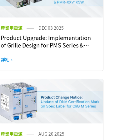
産業用電源
DEC 03 2025
Product Upgrade: Implementation
of Grille Design for PMS Series &
PMR-XXV1K5W
詳細
産業用電源
AUG 20 2025