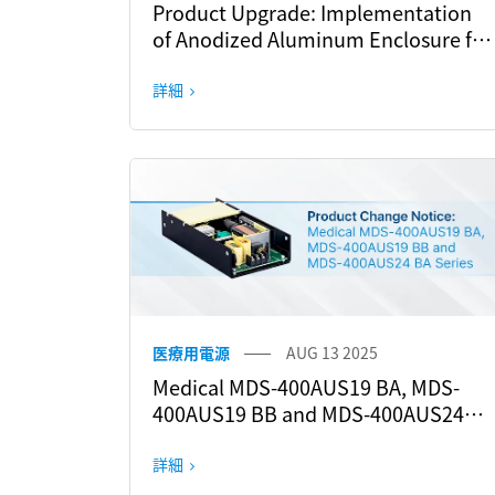
Product Upgrade: Implementation
of Anodized Aluminum Enclosure for
the PMR, PMT2, and PMT2 ECO
Series
詳細
医療用電源
AUG 13 2025
Medical MDS-400AUS19 BA, MDS-
400AUS19 BB and MDS-400AUS24
BA Series Product Change Notice
詳細