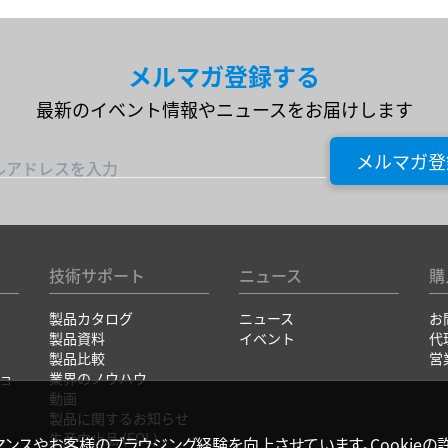
メルマガ登録する
最新のイベント情報やニュースをお届けします
メルマガ登
ルアドレスを入力
技術サポート
ニュース
購
製品カタログ
ニュース
お
製品資料
イベント
代
製品比較
営
ョ
業界のノウハウ
動画
製品に関するお知らせ
生産中止品 (EOL)
ォマンスやお客様のブラウジング経験を向上させています。Cookieの許