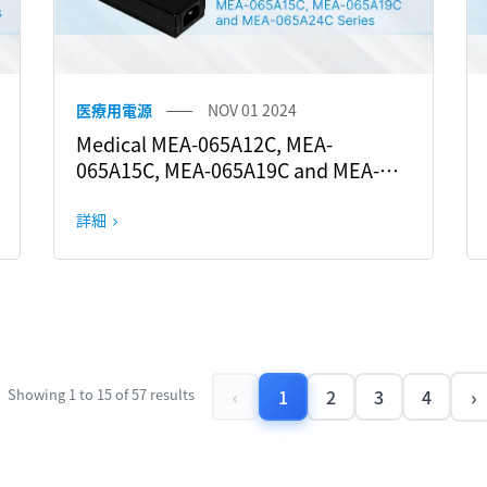
医療用電源
NOV 01 2024
Medical MEA-065A12C, MEA-
065A15C, MEA-065A19C and MEA-
065A24C Series Upgrade Notice
詳細
›
Showing
1
to
15
of
57
results
‹
1
2
3
4