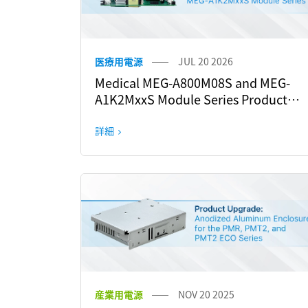
医療用電源
JUL 20 2026
Medical MEG-A800M08S and MEG-
A1K2MxxS Module Series Product
Change Notice
詳細
産業用電源
NOV 20 2025