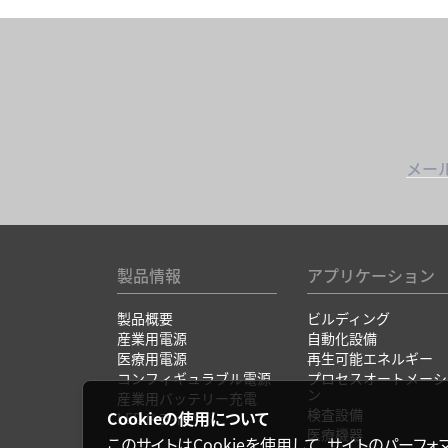
メー
製品情報
アプリケーション
製品概要
ビルディング
産業用電源
自動化設備
医療用電源
再生可能エネルギー
コンフィギュラブル電源
プロセスオートメーシ
ン
産業用バッテリー充電
検査設備
Cookieの使用について
LEDドライバ
医療機器
このサイトはCookieを使用して、サイトのパーフ