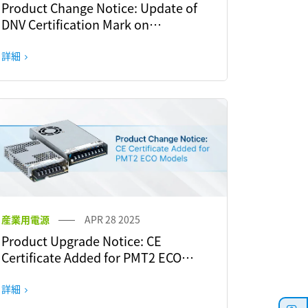
Product Change Notice: Update of
DNV Certification Mark on
Specification Label for CliQ M Series
詳細
産業用電源
APR 28 2025
Product Upgrade Notice: CE
Certificate Added for PMT2 ECO
Models
詳細