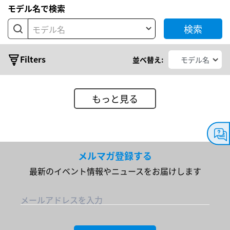
モデル名で検索
ズ
検索
モデル名
Filters
並べ替え:
もっと見る
出
メルマガ登録する
力
最新のイベント情報やニュースをお届けします
電
メールアドレスを入力
力
出