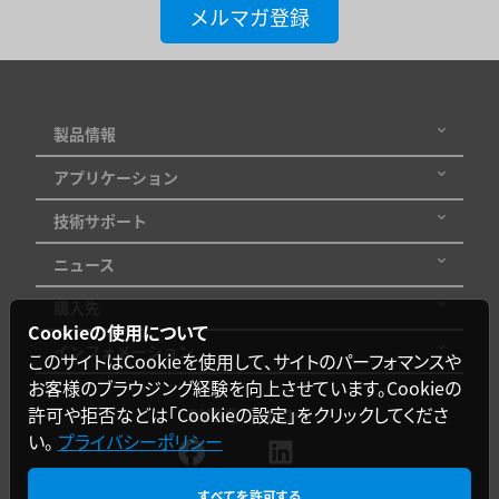
メルマガ登録
力
電
圧
製品情報
出
アプリケーション
力
技術サポート
電
ニュース
流
購入先
入
Cookieの使用について
インフォメーション
このサイトはCookieを使用して、サイトのパーフォマンスや
力
お客様のブラウジング経験を向上させています。Cookieの
電
許可や拒否などは「Cookieの設定」をクリックしてくださ
SNSをフォロー
圧
い。
プライバシーポリシー
範
すべてを許可する