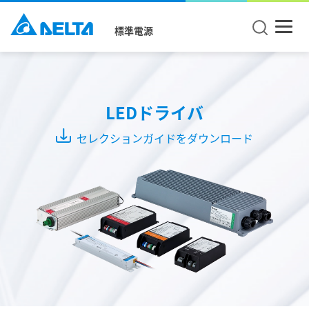
標準電源
Mode
CC +
LEDドライバ
CV
Mode
セレクションガイドをダウンロード
CC
Mode
CV
Mode
シ
リ
ー