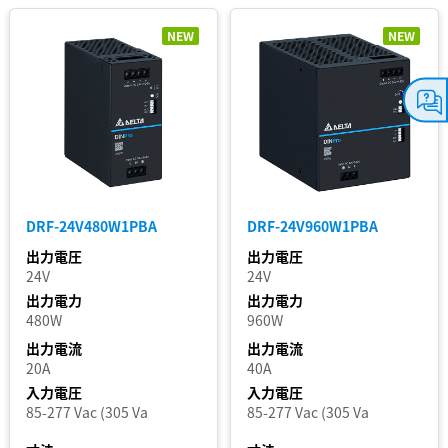
ト
NEW
NEW
ス
テ
ー
タ
ス
DRF-24V480W1PBA
DRF-24V960W1PBA
追加 / フィルター
出力電圧
出力電圧
を削除
24V
24V
出力電力
出力電力
480W
960W
フィルターを外す
出力電流
出力電流
20A
40A
入力電圧
入力電圧
85-277 Vac (305 Va
85-277 Vac (305 Va