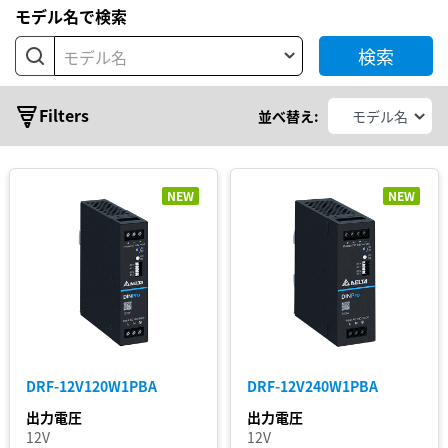
型
モデル名で検索
基
検索
板
モデル名
型
シ
モ
Filters
並べ替え:
ジ
リ
ュ
ー
ー
ル
ズ
NEW
NEW
AC
ア
CHROME
ダ
プ
CHROME
タ
II
CliQ
II
DRF-12V120W1PBA
DRF-12V240W1PBA
CliQ
III
出力電圧
出力電圧
12V
12V
CliQ