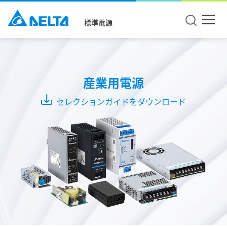
標準電源
製
品
タ
産業用電源
イ
セレクションガイドをダウンロード
プ
DIN
レ
ー
ル
ユ
ニ
ッ
ト