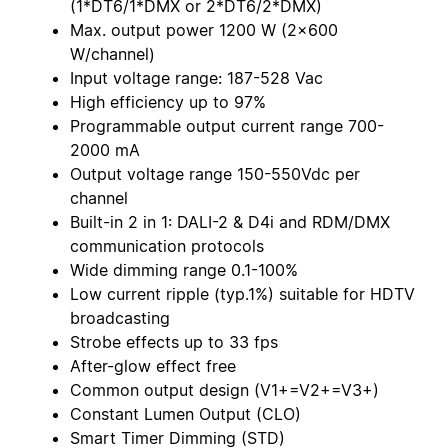
(1*DT6/1*DMX or 2*DT6/2*DMX)
Max. output power 1200 W (2x600
W/channel)
Input voltage range: 187-528 Vac
High efficiency up to 97%
Programmable output current range 700-
2000 mA
Output voltage range 150-550Vdc per
channel
Built-in 2 in 1: DALI-2 & D4i and RDM/DMX
communication protocols
Wide dimming range 0.1-100%
Low current ripple (typ.1%) suitable for HDTV
broadcasting
Strobe effects up to 33 fps
After-glow effect free
Common output design (V1+=V2+=V3+)
Constant Lumen Output (CLO)
Smart Timer Dimming (STD)