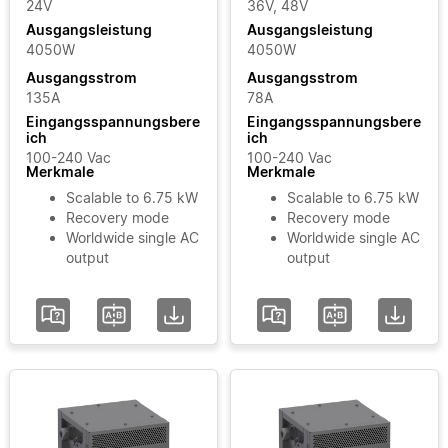
24V
36V, 48V
Power
MOOVbase
Ausgangsleistung
Ausgangsleistung
PM3000
4050W
4050W
Power
Input
Module
Ausgangsstrom
Ausgangsstrom
Voltage
135A
78A
Eingangsspannungsbere
Eingangsspannungsbere
Phase
ich
ich
100-240 Vac
100-240 Vac
Merkmale
Merkmale
Input
Scalable to 6.75 kW
Scalable to 6.75 kW
Voltage
Recovery mode
Recovery mode
Worldwide single AC
Worldwide single AC
Range
output
output
hinzufügen / Filter
löschen
Alle Filter löschen