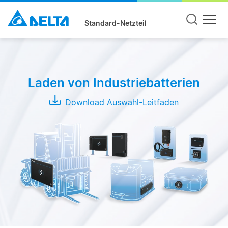
Standard-Netzteil
Produktgruppe
Wireless
Laden von Industriebatterien
Charging
System
Download Auswahl-Leitfaden
Conductive
Charging
System
Series