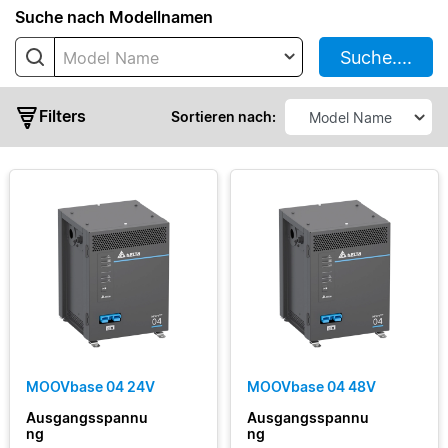
Suche nach Modellnamen
MOOVbase
04
Suche....
Model Name
MOOVbase
04 Multi-
Filters
Sortieren nach:
Port
MOOVbase
07
MOOVbase
09
Output
MOOVbase
15
Voltage
MOOVbase
30
Output
MOOVbase
Current
MOOVbase 04 24V
MOOVbase 04 48V
PM1350
Power
Ausgangsspannu
Ausgangsspannu
Output
Module
ng
ng