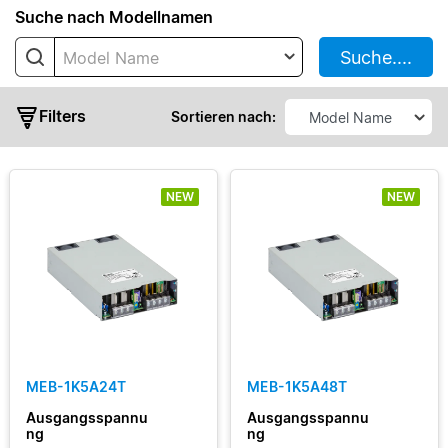
Suche nach Modellnamen
IMA
Suche....
Model Name
MDS
ATX
Filters
MDS
Sortieren nach:
Enclosed
MEB
NEW
NEW
MEP
Enclosed
standart
Ausgangsleistung
Ausgangsspannung
MEB-1K5A24T
MEB-1K5A48T
Ausgangsstrom
Ausgangsspannu
Ausgangsspannu
ng
ng