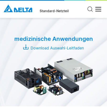
Standard-Netzteil
Produktgruppe
Open
medizinische Anwendungen
Frame
Adapter
Download Auswahl-Leitfaden
Enclosed
Serie