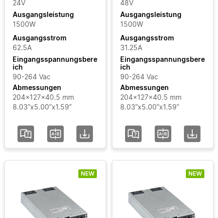
Eingangsspannungsbereich
24V
48V
Ausgangsleistung
Ausgangsleistung
1500W
1500W
Zertifikate
Ausgangsstrom
Ausgangsstrom
62.5A
31.25A
Bereich
Eingangsspannungsbere
Eingangsspannungsbere
ich
ich
90-264 Vac
90-264 Vac
Status
Abmessungen
Abmessungen
204x127x40.5 mm
204x127x40.5 mm
8.03”x5.00”x1.59”
8.03”x5.00”x1.59”
hinzufügen / Filter
löschen
Alle Filter löschen
NEW
NEW