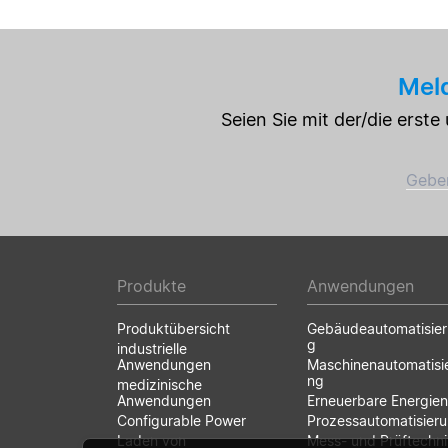
Meld
Seien Sie mit der/die erst
Geben
Produkte
Anwendungen
Produktübersicht
Gebäudeautomatisie
g
industrielle
Anwendungen
Maschinenautomatisi
ng
medizinische
Anwendungen
Erneuerbare Energien
Configurable Power
Prozessautomatisier
Laden von
Mess- und Prüftechni