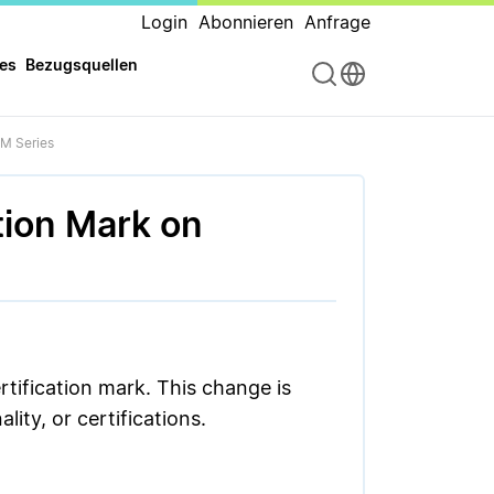
Login
Abonnieren
Anfrage
es
Bezugsquellen
 M Series
tion Mark on
rtification mark. This change is
ity, or certifications.