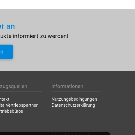
er an
dukte informiert zu werden!
en
zugsquellen
Informationen
ntakt
Nutzungsbedingungen
lta Vertriebspartner
Datenschutzerklärung
rtriebsbüros
folgen Sie uns im