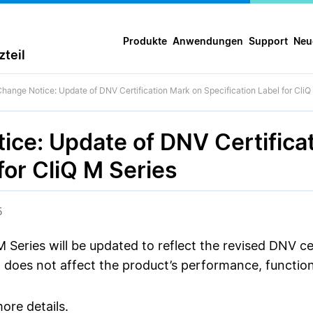
Produkte
Anwendungen
Support
Neu
teil
hange Notice: Update of DNV Certification Mark on Specification Label for CliQ
ice: Update of DNV Certifica
for CliQ M Series
5
 M Series will be updated to reflect the revised DNV ce
d does not affect the product’s performance, functional
ore details.