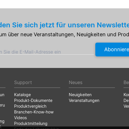
en Sie sich jetzt für unseren Newslett
e um über neue Veranstaltungen, Neuigkeiten und Pro
Abonnier
 Sie die E-Mail-Adresse ein
Support
Neues
Be
run
Kataloge
Neuigkeiten
Ko
Produkt-Dokumente
Veranstaltungen
De
eru
Produktvergleich
Ve
Branchen-Know-how
Videos
ung
Produktmitteilung
k