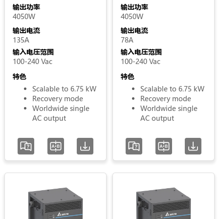
MOOVbase
Current
输出功率
输出功率
PM1350
4050W
4050W
Power
输出电流
输出电流
Output
Module
135A
78A
Power
MOOVbase
输入电压范围
输入电压范围
PM3000
100-240 Vac
100-240 Vac
Power
Input
特色
特色
Module
Scalable to 6.75 kW
Scalable to 6.75 kW
Voltage
Recovery mode
Recovery mode
Phase
Worldwide single
Worldwide single
AC output
AC output
Input
Voltage
Range
增加 / 移除选项