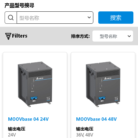
产品型号搜寻
搜索
型号名称
Series
Filters
排序方式:
MOOVbase
04
MOOVbase
04 Multi-
Port
MOOVbase
07
MOOVbase
09
Output
MOOVbase
15
Voltage
MOOVbase 04 24V
MOOVbase 04 48V
MOOVbase
输出电压
输出电压
30
Output
24V
36V, 48V