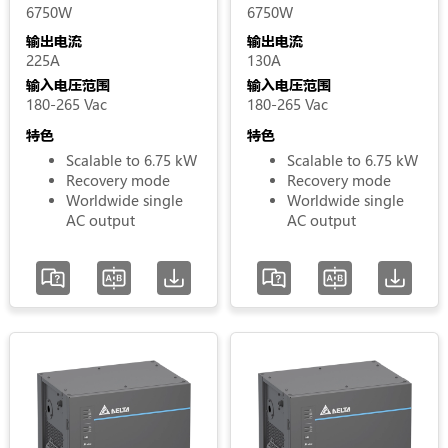
6750W
6750W
输出电流
输出电流
225A
130A
输入电压范围
输入电压范围
180-265 Vac
180-265 Vac
特色
特色
Scalable to 6.75 kW
Scalable to 6.75 kW
Recovery mode
Recovery mode
Worldwide single
Worldwide single
AC output
AC output