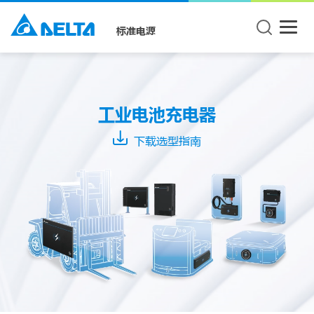
标准电源
产
品
种
工业电池充电器
类
下载选型指南
Wireless
Charging
System
Conductive
Charging
System