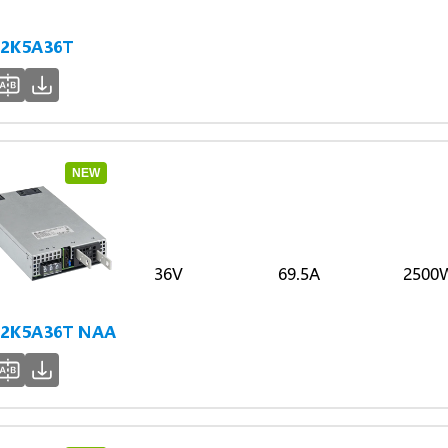
2K5A36T
NEW
36V
69.5A
2500
2K5A36T NAA