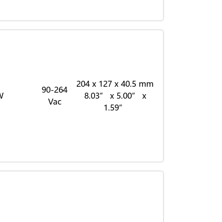
204 x 127 x 40.5 mm
90-264
W
8.03” x 5.00” x
Vac
1.59”