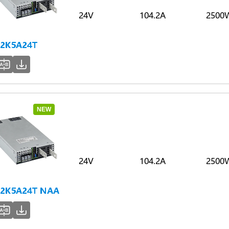
24V
104.2A
2500
2K5A24T
NEW
24V
104.2A
2500
2K5A24T NAA