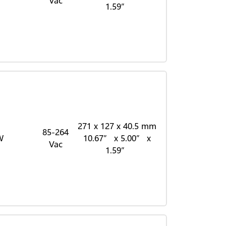
Vac
1.59”
271 x 127 x 40.5 mm
85-264
W
10.67” x 5.00” x
Vac
1.59”