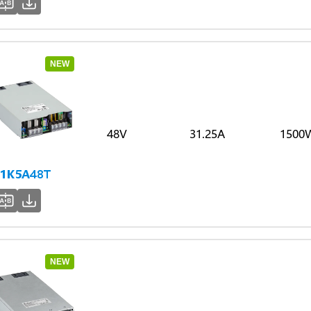
NEW
48V
31.25A
1500
1K5A48T
NEW