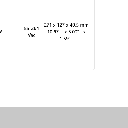
271 x 127 x 40.5 mm
85-264
W
10.67” x 5.00” x
Vac
1.59”