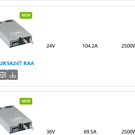
NEW
24V
104.2A
2500
2K5A24T RAA
NEW
36V
69.5A
2500