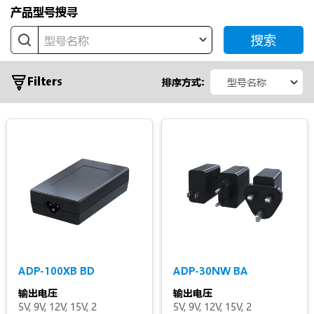
产品型号搜寻
开
架
搜索
型号名称
型
系
电
列
源
Filters
排序方式:
模
ADP
块
ADT
适
配
器
常
ADP-100XB BD
ADP-30NW BA
见
输出电压
输出电压
应
5V, 9V, 12V, 15V, 2
5V, 9V, 12V, 15V, 2