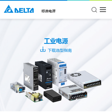
标准电源
产
品
种
工业电源
类
下载选型指南
导
轨
型
电
源
平
板
型
电
源