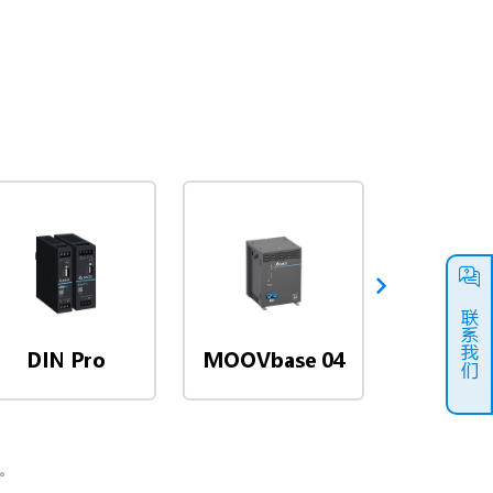
联系我们
MOOVba
DIN Pro
MOOVbase 04
Multi-
求。