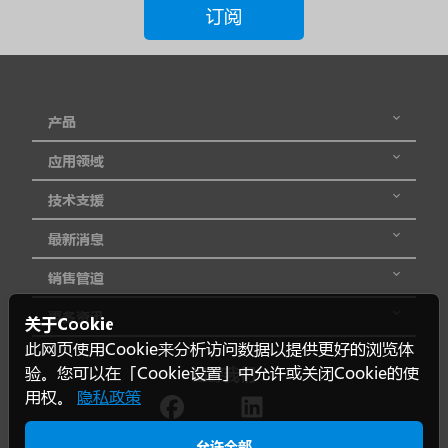
订阅
压
输
出
产品
电
应用领域
流
技术支援
输
最新消息
入
电
销售管道
压
更多资讯
关于Cookie
范
此网页使用Cookie来分析访问数据以提供更好的浏览体
围
验。您可以在「Cookie设置」中允许或关闭Cookie的使
追踪我们
用权。
隐私政策
认
允许全部