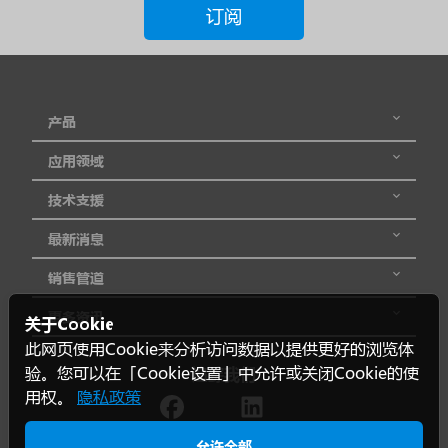
订阅
压
输
出
产品
电
应用领域
流
技术支援
输
最新消息
入
电
销售管道
压
更多资讯
关于Cookie
范
此网页使用Cookie来分析访问数据以提供更好的浏览体
围
验。您可以在「Cookie设置」中允许或关闭Cookie的使
追踪我们
用权。
隐私政策
认
允许全部