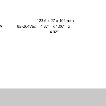
123.6 x 27 x 102 mm
W
85-264Vac
4.87” x 1.06” x
4.02”