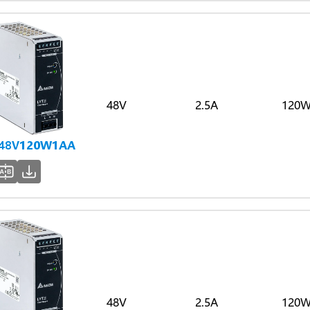
48V
2.5A
120
-48V120W1AA
48V
2.5A
120