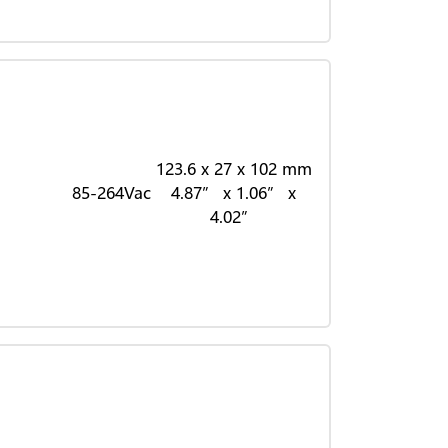
123.6 x 27 x 102 mm
85-264Vac
4.87” x 1.06” x
4.02”