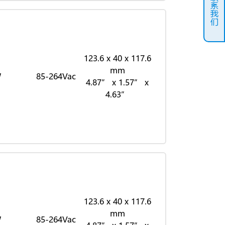
联系我们
123.6 x 40 x 117.6
mm
W
85-264Vac
4.87” x 1.57” x
4.63”
123.6 x 40 x 117.6
mm
W
85-264Vac