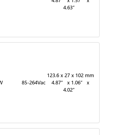
4.87” x 1.57” x
4.63”
123.6 x 27 x 102 mm
W
85-264Vac
4.87” x 1.06” x
4.02”