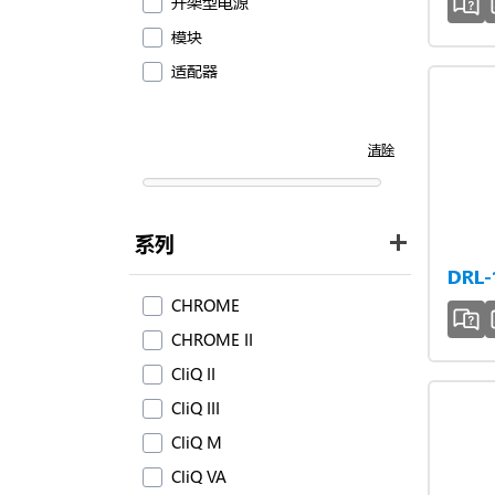
开架型电源
模块
适配器
清除
系列
DRL
CHROME
CHROME II
CliQ II
CliQ III
CliQ M
CliQ VA