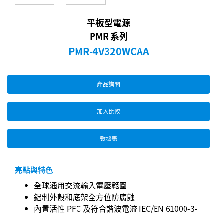
平板型電源
PMR 系列
PMR-4V320WCAA
產品詢問
加入比較
數據表
亮點與特色
全球通用交流輸入電壓範圍
鋁制外殼和底架全方位防腐蝕
內置活性 PFC 及符合諧波電流 IEC/EN 61000-3-