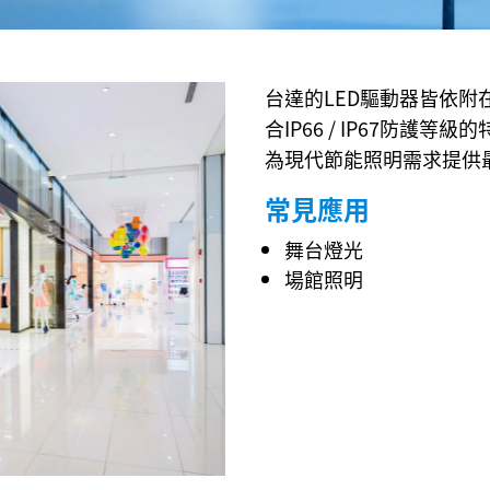
ighting
台達的LED驅動器皆依
合IP66 / IP67防
為現代節能照明需求提供
常見應用
舞台燈光
場館照明