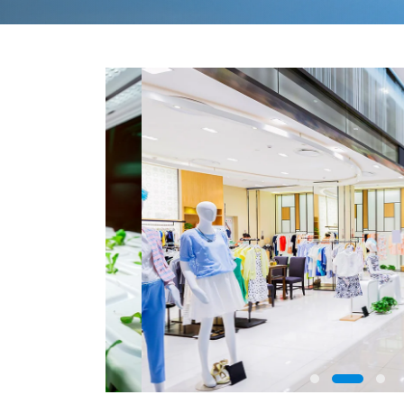
s light uses
Find a reliable D4i LED driver for IoT smart l