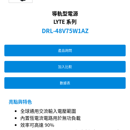
導軌型電源
LYTE 系列
DRL-48V75W1AZ
產品詢問
加入比較
數據表
亮點與特色
全球通用交流輸入電壓範圍
內置恆電流電路用於無功負載
效率可高達 90%