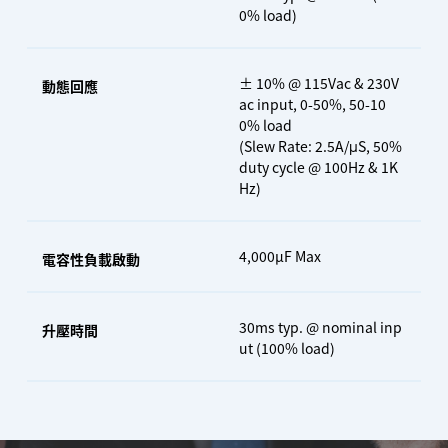
0% load)
± 10% @ 115Vac & 230V
動態回應
ac input, 0-50%, 50-10
0% load
(Slew Rate: 2.5A/μS, 50%
duty cycle @ 100Hz & 1K
Hz)
4,000µF Max
電容性負載啟動
30ms typ. @ nominal inp
升壓時間
ut (100% load)