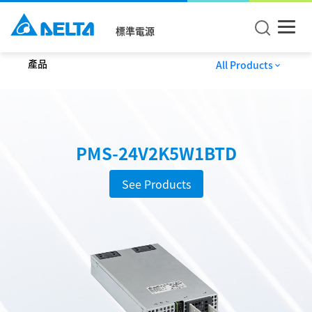
標準電源
產品
All Products
PMS-24V2K5W1BTD
See Products