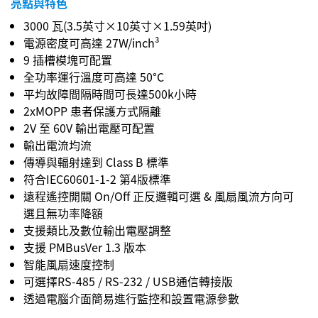
亮點與特色
3000 瓦(3.5英寸×10英寸×1.59英吋)
電源密度可高達 27W/inch³
9 插槽模塊可配置
全功率運行溫度可高達 50°C
平均故障間隔時間可長達500k小時
2xMOPP 患者保護方式隔離
2V 至 60V 輸出電壓可配置
輸出電流均流
傳導與輻射達到 Class B 標準
符合IEC60601-1-2 第4版標準
遠程遙控開關 On/Off 正反邏輯可選 & 風扇風流方向可
選且無功率降額
支援類比及數位輸出電壓調整
支援 PMBusVer 1.3 版本
智能風扇速度控制
可選擇RS-485 / RS-232 / USB通信轉接版
透過電腦介面簡易進行監控和設置電源參數