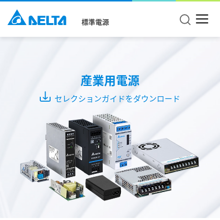
標準電源
製
品
タ
産業用電源
イ
セレクションガイドをダウンロード
プ
DIN
レ
ー
ル
ユ
ニ
ッ
ト