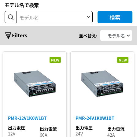
型
モデル名で検索
基
検索
板
モデル名
型
シ
モ
Filters
並べ替え:
ジ
リ
ュ
ー
ー
ル
ズ
NEW
NEW
AC
ア
IMA
ダ
プ
PMC
タ
PMF
PMH
PMR
PMR-12V1K0W1BT
PMR-24V1K0W1BT
PMS
出力電圧
出力電圧
出力電流
出力電流
12V
24V
PMT
60A
42A