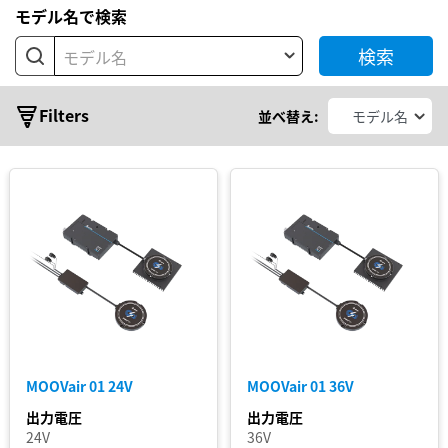
ー
モデル名で検索
充
検索
電
モデル名
Conductive
Series
Charging
Filters
並べ替え:
System
MOOVair
01
MOOVair
03
MOOVair
10
MOOVair
30
Output
MOOVair 01 24V
MOOVair 01 36V
Voltage
出力電圧
出力電圧
24V
36V