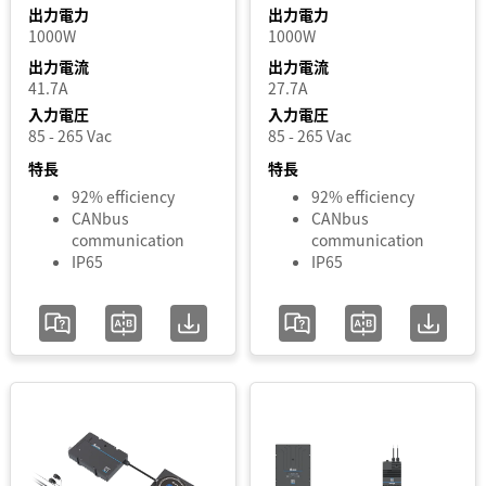
出力電力
出力電力
Output
1000W
1000W
Current
出力電流
出力電流
41.7A
27.7A
入力電圧
入力電圧
Output
85 - 265 Vac
85 - 265 Vac
Power
特長
特長
92% efficiency
92% efficiency
Input
CANbus
CANbus
communication
communication
Voltage
IP65
IP65
Phase
Input
Voltage
Range
追加 / フィルター