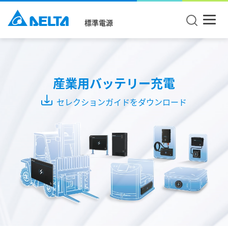
標準電源
製
品
タ
産業用バッテリー充電
イ
セレクションガイドをダウンロード
プ
ワ
イ
ヤ
レ
ス
バ
ッ
テ
リ