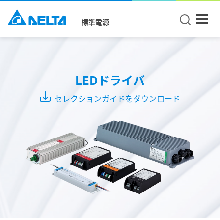
標準電源
Mode
CC +
LEDドライバ
CV
Mode
セレクションガイドをダウンロード
CC
Mode
CV
Mode
シ
リ
ー