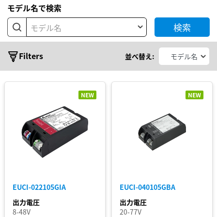
モデル名で検索
ズ
検索
モデル名
EUCI
BASIC
Filters
並べ替え:
EUCI
LITE
EUCI
MINI
NEW
NEW
EUCI
PREMIUM
EUCO
出
ARENA
SPORT
力
EUCO
電
PRO
EUCI-022105GIA
EUCI-040105GBA
力
LNA
出力電圧
出力電圧
ARENA
8-48V
20-77V
出
SPORT