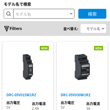
型
モデル名で検索
基
検索
板
モデル名
型
シ
モ
Filters
並べ替え:
ジ
リ
ュ
ー
ー
ル
ズ
NEW
NEW
AC
ア
ADP
ダ
プ
ADT
タ
CHROME
Chrome
DC-UPS
DRC-05V015W1RZ
DRC-05V030W1RZ
モジュ
ール
出力電圧
出力電圧
出力電流
出力電流
5V
5V
CHROME
2.4A
3A