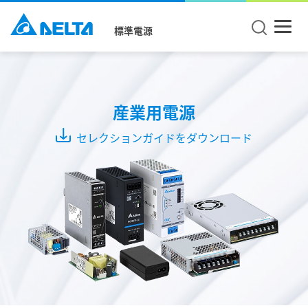
標準電源
製
品
タ
産業用電源
イ
セレクションガイドをダウンロード
プ
DIN
レ
ー
ル
ユ
ニ
ッ
ト