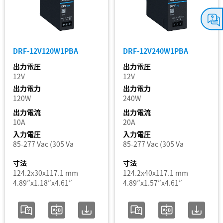
ト
CliQ
M
ス
バ
ッ
テ
テ
DRF-12V120W1PBA
DRF-12V240W1PBA
ー
リ
出力電圧
出力電圧
ー
タ
12V
12V
モ
出力電力
出力電力
ス
ジュ
120W
240W
ー
出力電流
出力電流
ル
10A
20A
(バ
追加 / フィルター
ッ
入力電圧
入力電圧
を削除
テ
85-277 Vac (305 Va
85-277 Vac (305 Va
リ
フィルターを外す
寸法
寸法
ー
124.2x30x117.1 mm
124.2x40x117.1 mm
な
4.89”x1.18”x4.61”
4.89”x1.57”x4.61”
し)
CliQ
VA