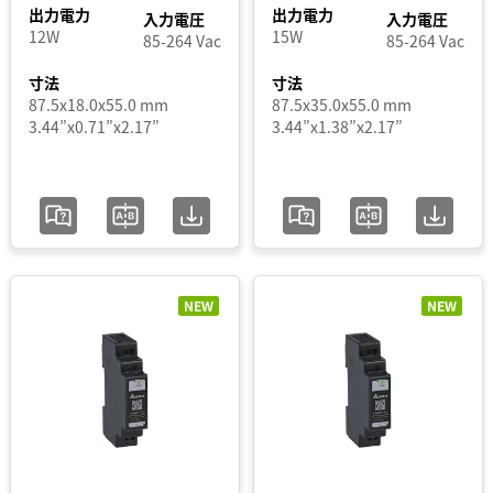
II
出力電力
出力電力
入力電圧
入力電圧
出
12W
15W
85-264 Vac
85-264 Vac
CliQ
力
II
寸法
寸法
電
87.5x18.0x55.0 mm
87.5x35.0x55.0 mm
CliQ
3.44”x0.71”x2.17”
3.44”x1.38”x2.17”
II
力
DC-
UPS
出
モ
ジュ
力
ー
電
ル
圧
CliQ
NEW
NEW
III
出
CliQ
IIバ
力
ッ
電
フ
ァ
流
モ