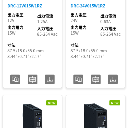
ジュ
DRC-12V015W1RZ
DRC-24V015W1RZ
ー
入
ル
出力電圧
出力電圧
出力電流
出力電流
力
12V
24V
1.25A
0.63A
CliQ
電
出力電力
出力電力
II冗
入力電圧
入力電圧
15W
15W
長
85-264 Vac
85-264 Vac
圧
モ
範
寸法
寸法
ジュ
87.5x18.0x55.0 mm
87.5x18.0x55.0 mm
囲
ー
3.44”x0.71”x2.17”
3.44”x0.71”x2.17”
ル
CliQ
認
M
証
CliQ
M
セ
DC-
UPS
グ
NEW
NEW
モ
メ
ジュ
ー
ン
ル