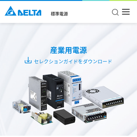
標準電源
製
品
タ
産業用電源
イ
セレクションガイドをダウンロード
プ
DIN
レ
ー
ル
ユ
ニ
ッ
ト