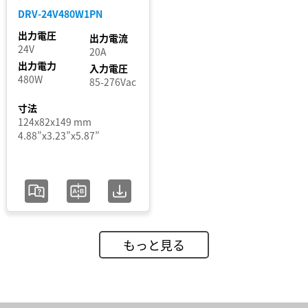
DRV-24V480W1PN
入
出力電圧
出力電流
力
24V
20A
電
出力電力
入力電圧
480W
85-276Vac
圧
範
寸法
124x82x149 mm
囲
4.88”x3.23”x5.87”
認
証
セ
もっと見る
グ
メ
ン