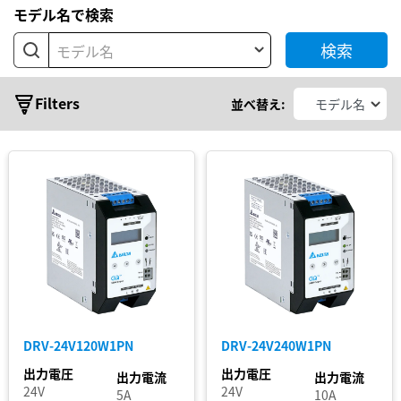
型
モデル名で検索
基
検索
板
モデル名
型
シ
モ
Filters
並べ替え:
ジ
リ
ュ
ー
ー
ル
ズ
AC
ア
CHROME
ダ
プ
CHROME
タ
II
CliQ
II
DRV-24V120W1PN
DRV-24V240W1PN
CliQ
III
出力電圧
出力電圧
出力電流
出力電流
24V
24V
CliQ
5A
10A