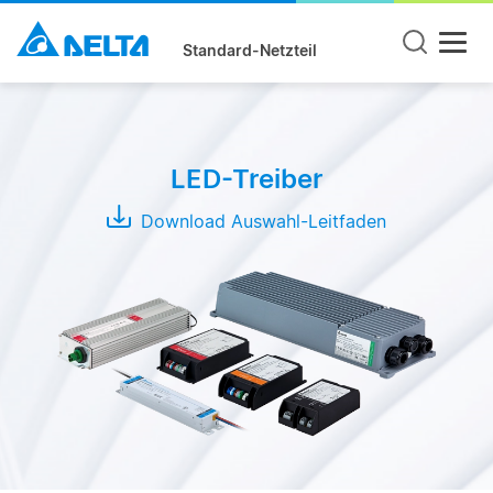
Standard-Netzteil
Mode
CC +
LED-Treiber
CV
Mode
Download Auswahl-Leitfaden
CC
Mode
CV
Mode
Serie