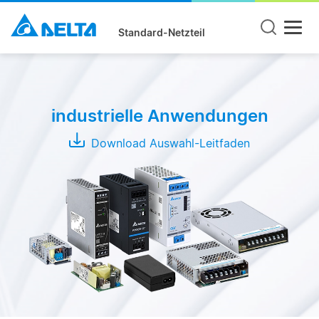
Standard-Netzteil
Produktgruppe
DIN
industrielle Anwendungen
Rail
Panel
Download Auswahl-Leitfaden
Mount
Open
Frame
Modules
Adapter
Serie