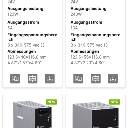
GT
Eingangsspannungsbereich
24V
24V
Ausgangsleistung
Ausgangsleistung
LYTE
120W
240W
Zertifikate
LYTE
Ausgangsstrom
Ausgangsstrom
II
5A
10A
Bereich
SYNC
Eingangsspannungsbere
Eingangsspannungsbere
ich
ich
3 x 340-575 Vac (3
3 x 340-575 Vac (3
Status
Abmessungen
Abmessungen
123.6x40x116.8 mm
123.6x56x116.8 mm
4.87”x1.57”x4.60”
4.87”x2.20”x4.60”
hinzufügen / Filter
löschen
Alle Filter löschen
NEW
NEW