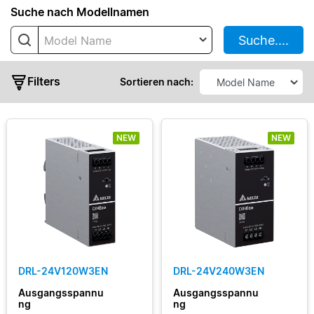
Suche nach Modellnamen
CHROME
Suche....
Model Name
CHROME
II
Filters
CliQ
Sortieren nach:
II
CliQ
III
NEW
NEW
CliQ
M
standart
CliQ
Ausgangsleistung
VA
DIN
Ausgangsspannung
Eco
DIN
DRL-24V120W3EN
DRL-24V240W3EN
Ausgangsstrom
Pro
Ausgangsspannu
Ausgangsspannu
Force-
ng
ng