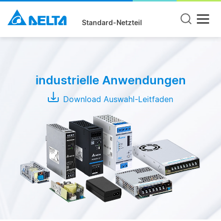
Standard-Netzteil
Produktgruppe
DIN
industrielle Anwendungen
Rail
Panel
Download Auswahl-Leitfaden
Mount
Open
Frame
Modules
Adapter
Serie