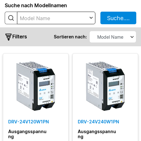
Suche nach Modellnamen
CHROME
Suche....
Model Name
CHROME
II
Filters
CliQ
Sortieren nach:
II
CliQ
III
CliQ
M
standart
CliQ
Ausgangsleistung
VA
DIN
Ausgangsspannung
Eco
DIN
DRV-24V120W1PN
DRV-24V240W1PN
Ausgangsstrom
Pro
Ausgangsspannu
Ausgangsspannu
Force-
ng
ng