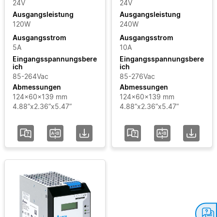
GT
Eingangsspannungsbereich
24V
24V
Ausgangsleistung
Ausgangsleistung
LYTE
120W
240W
Zertifikate
LYTE
Ausgangsstrom
Ausgangsstrom
II
5A
10A
Bereich
SYNC
Eingangsspannungsbere
Eingangsspannungsbere
ich
ich
85-264Vac
85-276Vac
Status
Abmessungen
Abmessungen
124x60x139 mm
124x60x139 mm
4.88”x2.36”x5.47”
4.88”x2.36”x5.47”
hinzufügen / Filter
löschen
Alle Filter löschen