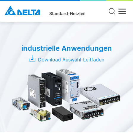
Standard-Netzteil
Produktgruppe
DIN
industrielle Anwendungen
Rail
Panel
Download Auswahl-Leitfaden
Mount
Open
Frame
Modules
Adapter
Serie