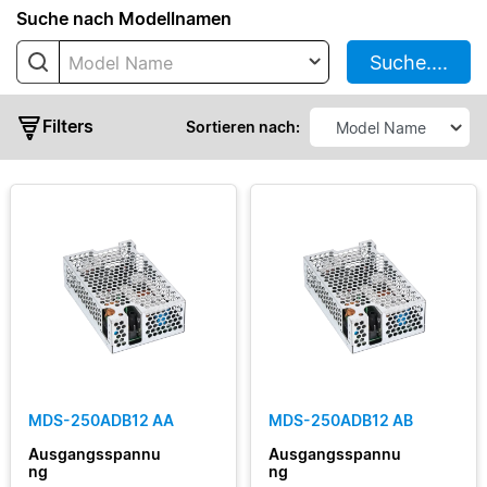
Suche nach Modellnamen
IMA
Suche....
Model Name
MDS
ATX
Filters
MDS
Sortieren nach:
Enclosed
MEB
MEP
Enclosed
standart
Ausgangsleistung
Ausgangsspannung
MDS-250ADB12 AA
MDS-250ADB12 AB
Ausgangsstrom
Ausgangsspannu
Ausgangsspannu
ng
ng