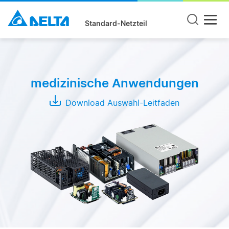
Standard-Netzteil
Produktgruppe
Open
medizinische Anwendungen
Frame
Adapter
Download Auswahl-Leitfaden
Enclosed
Serie