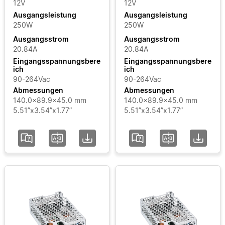
Eingangsspannungsbereich
12V
12V
Ausgangsleistung
Ausgangsleistung
250W
250W
Zertifikate
Ausgangsstrom
Ausgangsstrom
20.84A
20.84A
Bereich
Eingangsspannungsbere
Eingangsspannungsbere
ich
ich
90-264Vac
90-264Vac
Status
Abmessungen
Abmessungen
140.0x89.9x45.0 mm
140.0x89.9x45.0 mm
5.51”x3.54”x1.77”
5.51”x3.54”x1.77”
hinzufügen / Filter
löschen
Alle Filter löschen