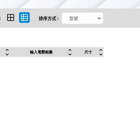
:
排序方式 :
輸入電壓範圍
尺寸