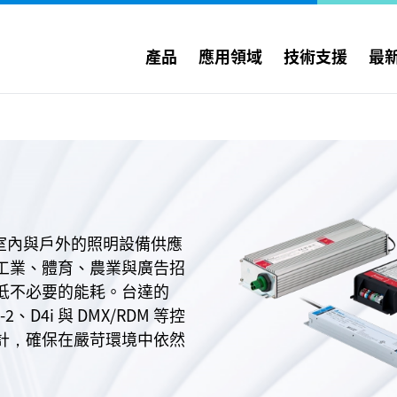
產品
應用領域
技術支援
最
室內與戶外的照明設備供應
工業、體育、農業與廣告招
低不必要的能耗。台達的
、D4i 與 DMX/RDM 等控
計，確保在嚴苛環境中依然