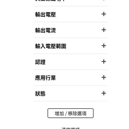
輸出電壓
輸出電流
輸入電壓範圍
認證
應用行業
狀態
增加 / 移除選項