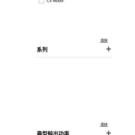
CV Mode
清除
系列
清除
典型輸出功率