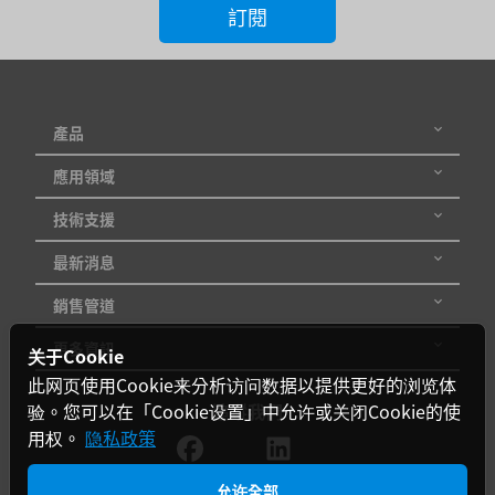
訂閱
出
電
壓
產品
輸
應用領域
出
技術支援
電
最新消息
流
銷售管道
輸
更多資訊
关于Cookie
入
此网页使用Cookie来分析访问数据以提供更好的浏览体
電
验。您可以在「Cookie设置」中允许或关闭Cookie的使
追蹤我們
壓
用权。
隐私政策
範
允许全部