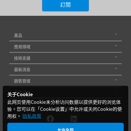
訂閱
出
電
壓
產品
輸
應用領域
出
技術支援
電
最新消息
流
銷售管道
輸
更多資訊
关于Cookie
入
此网页使用Cookie来分析访问数据以提供更好的浏览体
電
验。您可以在「Cookie设置」中允许或关闭Cookie的使
追蹤我們
壓
用权。
隐私政策
範
允许全部