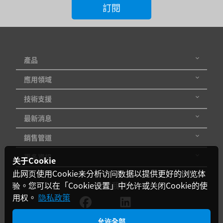
訂閱
出
電
壓
產品
輸
應用領域
出
技術支援
電
最新消息
流
銷售管道
輸
更多資訊
关于Cookie
入
此网页使用Cookie来分析访问数据以提供更好的浏览体
電
验。您可以在「Cookie设置」中允许或关闭Cookie的使
追蹤我們
壓
用权。
隐私政策
範
允许全部