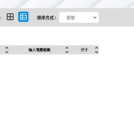
:
排序方式 :
輸入電壓範圍
尺寸