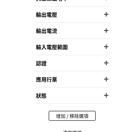
輸出電壓
輸出電流
輸入電壓範圍
認證
應用行業
狀態
增加 / 移除選項