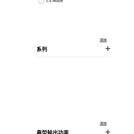
CV Mode
清除
系列
清除
典型輸出功率