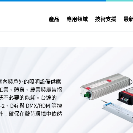
產品
應用領域
技術支援
最
室內與戶外的照明設備供應
工業、體育、農業與廣告招
低不必要的能耗。台達的
、D4i 與 DMX/RDM 等控
計，確保在嚴苛環境中依然