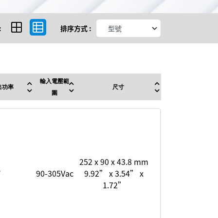
:
排序方式 :
輸入電壓範
出功率
尺寸
圍
252 x 90 x 43.8 mm
W
90-305Vac
9.92” x 3.54” x
1.72”