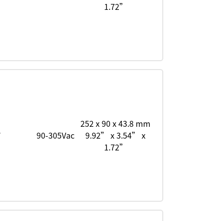
1.72”
252 x 90 x 43.8 mm
W
90-305Vac
9.92” x 3.54” x
1.72”