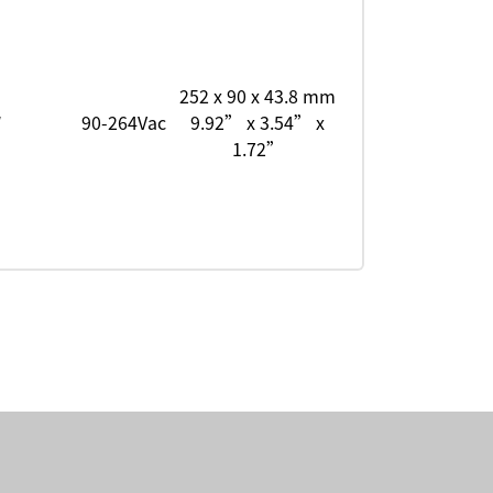
252 x 90 x 43.8 mm
W
90-264Vac
9.92” x 3.54” x
1.72”