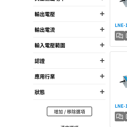
輸出電壓
LNE-
輸出電流
輸入電壓範圍
認證
應用行業
狀態
LNE-
增加 / 移除選項