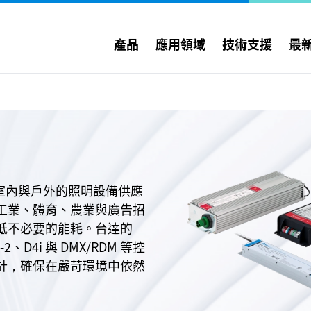
產品
應用領域
技術支援
最
室內與戶外的照明設備供應
工業、體育、農業與廣告招
低不必要的能耗。台達的
、D4i 與 DMX/RDM 等控
計，確保在嚴苛環境中依然