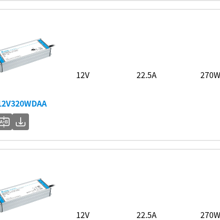
12V
22.5A
270
12V320WDAA
12V
22.5A
270