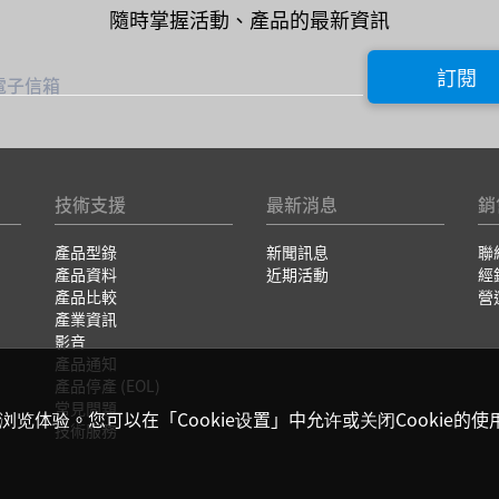
隨時掌握活動、產品的最新資訊
訂閱
電子信箱
技術支援
最新消息
銷
產品型錄
新聞訊息
聯
產品資料
近期活動
經
產品比較
營
產業資訊
影音
產品通知
產品停產 (EOL)
常見問題
浏览体验。您可以在「Cookie设置」中允许或关闭Cookie的使
技術服務