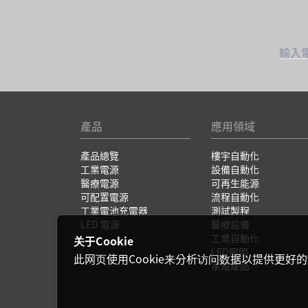
輸入
產品
應用領域
產品總覽
樓宇自動化
工業電源
設備自動化
醫療電源
可再生能源
可配置電源
流程自動化
工業電池充電器
測試製程
LED 電源
醫療設備
工業自動化
关于Cookie
LED照明
此网页使用Cookie来分析访问数据以提供更好的
家電產品