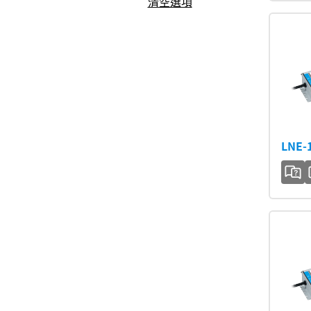
清空選項
LNE-