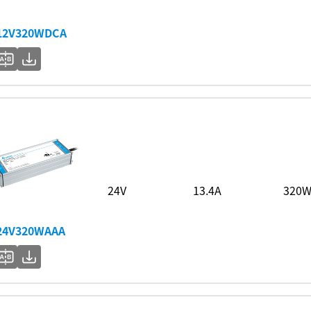
12V320WDCA
24V
13.4A
320
24V320WAAA