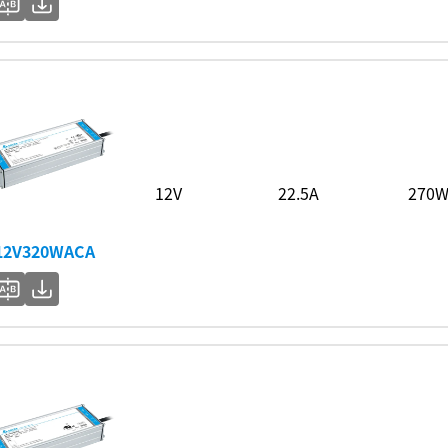
12V
22.5A
270
12V320WACA