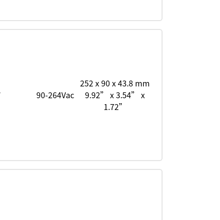
252 x 90 x 43.8 mm
W
90-264Vac
9.92” x 3.54” x
1.72”