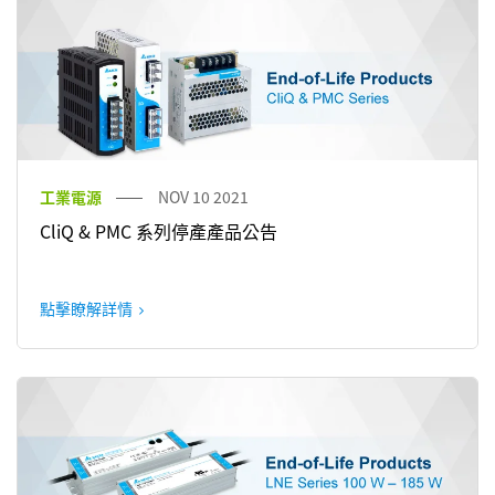
工業電源
NOV 10 2021
CliQ & PMC 系列停產產品公告
點擊瞭解詳情