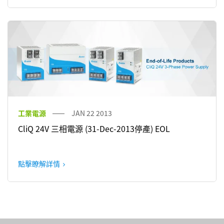
工業電源
JAN 22 2013
CliQ 24V 三相電源 (31-Dec-2013停產) EOL
點擊瞭解詳情