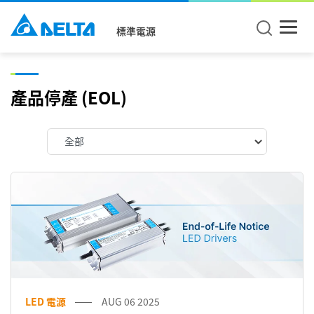
標準電源
產品停產 (EOL)
LED 電源
AUG 06 2025