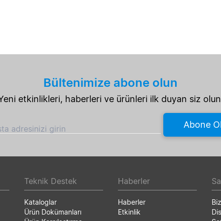
Bültenimize abone olun
Yeni etkinlikleri, haberleri ve ürünleri ilk duyan siz olun
Abone O
ta adresinizi girin
Teknik Destek
Haberler
Sa
Kataloglar
Haberler
Bi
Ürün Dokümanları
Etkinlik
Dis