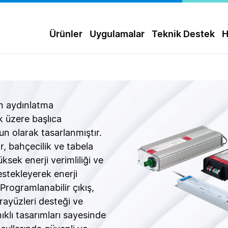
Ürünler
Uygulamalar
Teknik Destek
H
ân aydınlatma
k üzere başlıca
un olarak tasarlanmıştır.
r, bahçecilik ve tabela
ksek enerji verimliliği ve
estekleyerek enerji
Programlanabilir çıkış,
ayüzleri desteği ve
ıklı tasarımları sayesinde