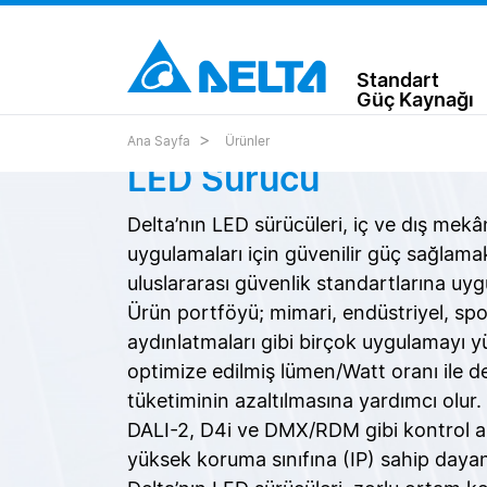
Standart
Güç Kaynağı
Ana Sayfa
Ürünler
LED Sürücü
Delta’nın LED sürücüleri, iç ve dış mek
uygulamaları için güvenilir güç sağlama
uluslararası güvenlik standartlarına uyg
Ürün portföyü; mimari, endüstriyel, spo
aydınlatmaları gibi birçok uygulamayı yü
optimize edilmiş lümen/Watt oranı ile d
tüketiminin azaltılmasına yardımcı olur. 
DALI-2, D4i ve DMX/RDM gibi kontrol ar
yüksek koruma sınıfına (IP) sahip dayan