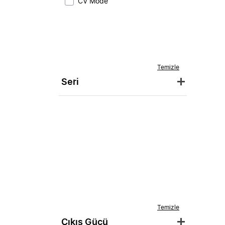
CV Mode
Temizle
Seri
Temizle
Çıkış Gücü