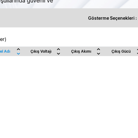
şullarında güvenli ve
Gösterme Seçenekleri :
er)
el Adı
Çıkış Voltajı
Çıkış Akımı
Çıkış Gücü