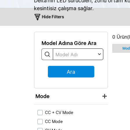
Delta’nın LED sürücüleri, zorlu ortam ko
kesintisiz çalışma sağlar.
Hide Filters
0
Ürün(l
Model Adına Göre Ara
Mod
Model Adı
Ara
Mode
CC + CV Mode
CC Mode