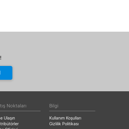
!
l
tış Noktaları
Bilgi
ze Ulaşın
Kullanım Koşulları
tribütörler
Gizlilik Politikası