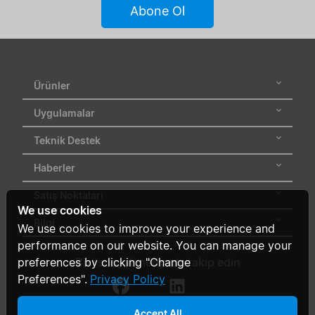
Giriş
Abone Ol
Voltajı
Aralığı
Sertifikalar
Ürünler
Uygulamalar
Segment
Teknik Destek
Durumu
Haberler
Satış Noktaları
We use cookies
Ekle / Filtreleri
Bilgi
Kaldır
We use cookies to improve your experience and
performance on our website. You can manage your
preferences by clicking "Change
Bizi sosyal medyada takip edin
Filtreleri Temizle
Preferences".
Privacy Policy
Accept All