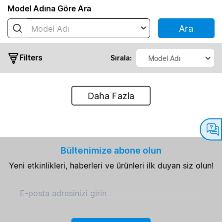
Model Adına Göre Ara
Ara
Model Adı
Filters
Sırala:
Daha Fazla
Çıkış
Gücü
Çıkış
Bültenimize abone olun
Voltajı
Yeni etkinlikleri, haberleri ve ürünleri ilk duyan siz olun!
Çıkış
E-posta adresinizi girin
Akımı