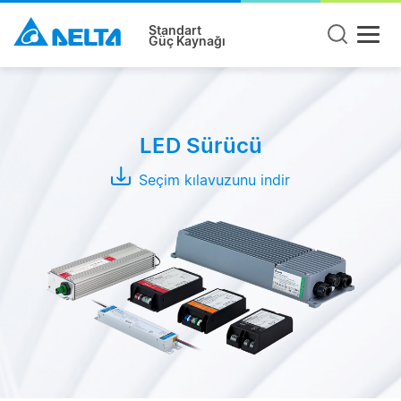
Standart
Güç Kaynağı
Mode
CC +
LED Sürücü
CV
Mode
Seçim kılavuzunu indir
CC
Mode
CV
Mode
Seri