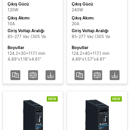
Çıkış
Force-
Çıkış Gücü
Çıkış Gücü
GT
120W
240W
Akımı
Çıkış Akımı
Çıkış Akımı
LYTE
10A
20A
Giriş
LYTE
Giriş Voltajı Aralığı
Giriş Voltajı Aralığı
II
Voltajı
85-277 Vac (305 Va
85-277 Vac (305 Va
SYNC
Aralığı
Boyutlar
Boyutlar
124.2x30x117.1 mm
124.2x40x117.1 mm
4.89”x1.18”x4.61”
4.89”x1.57”x4.61”
Sertifikalar
Segment
Durumu
NEW
NEW
Ekle / Filtreleri
Kaldır