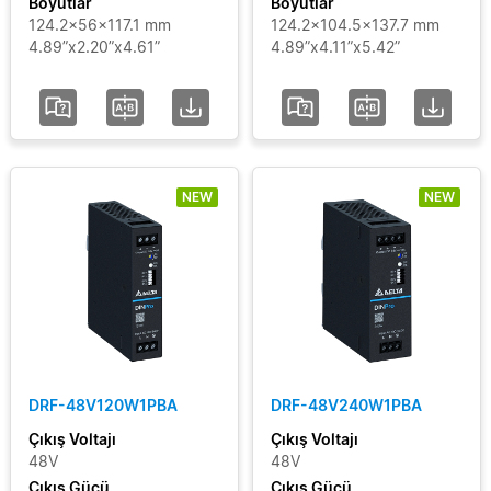
Boyutlar
Boyutlar
124.2x56x117.1 mm
124.2x104.5x137.7 mm
4.89”x2.20”x4.61”
4.89”x4.11”x5.42”
NEW
NEW
DRF-48V120W1PBA
DRF-48V240W1PBA
Çıkış Voltajı
Çıkış Voltajı
48V
48V
Çıkış Gücü
Çıkış Gücü