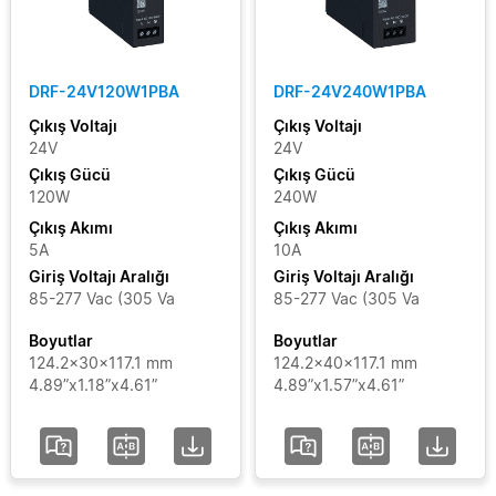
Filtreleri Temizle
DRF-24V120W1PBA
DRF-24V240W1PBA
Çıkış Voltajı
Çıkış Voltajı
24V
24V
Çıkış Gücü
Çıkış Gücü
120W
240W
Çıkış Akımı
Çıkış Akımı
5A
10A
Giriş Voltajı Aralığı
Giriş Voltajı Aralığı
85-277 Vac (305 Va
85-277 Vac (305 Va
Boyutlar
Boyutlar
124.2x30x117.1 mm
124.2x40x117.1 mm
4.89”x1.18”x4.61”
4.89”x1.57”x4.61”