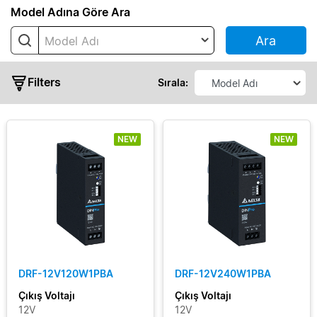
Seri
Model Adına Göre Ara
Ara
Model Adı
CHROME
CHROME
Filters
II
Sırala:
CliQ
II
NEW
NEW
CliQ
III
CliQ
M
Çıkış
CliQ
Gücü
VA
DIN
Çıkış
Eco
DRF-12V120W1PBA
DRF-12V240W1PBA
Voltajı
DIN
Çıkış Voltajı
Çıkış Voltajı
Pro
12V
12V