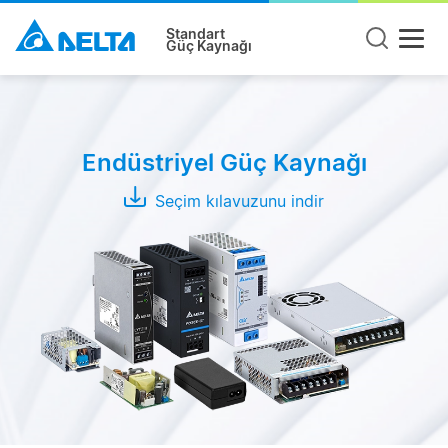
Standart
Güç Kaynağı
Ürün
Tipi
Endüstriyel Güç Kaynağı
Ray
Tipi
Seçim kılavuzunu indir
Pano
Tipi
Açık
Kasa
Modüller
Adaptör