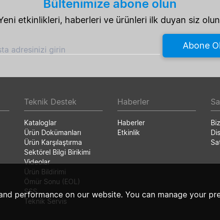
Bültenimize abone olun
Yeni etkinlikleri, haberleri ve ürünleri ilk duyan siz olun
Abone O
ta adresinizi girin
Teknik Destek
Haberler
Sa
Kataloglar
Haberler
Bi
Ürün Dokümanları
Etkinlik
Dis
Ürün Karşılaştırma
Sat
Sektörel Bilgi Birikimi
Videolar
Ürün Bildirimi
Ömür Sonu (EOL)
SSS
and performance on our website. You can manage your pre
Teknik Servis