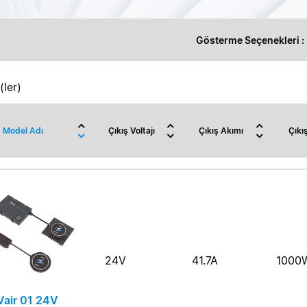
Gösterme Seçenekleri :
ler)
Model Adı
Çıkış Voltajı
Çıkış Akımı
Çıkı
24V
41.7A
1000
air 01 24V