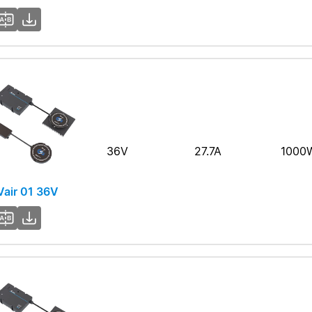
36V
27.7A
1000
air 01 36V