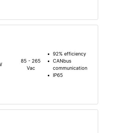
92% efficiency
85 - 265
CANbus
W
Vac
communication
IP65