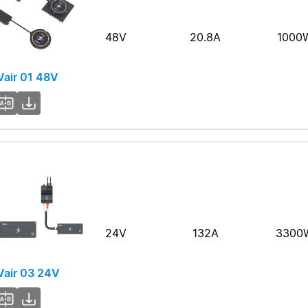
48V
20.8A
1000
air 01 48V
24V
132A
3300
air 03 24V