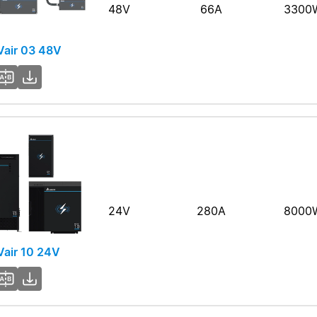
48V
66A
3300
air 03 48V
24V
280A
8000
air 10 24V