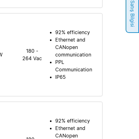
Satış Bilgisi
92% efficiency
Ethernet and
CANopen
180 -
W
communication
264 Vac
PPL
Communication
IP65
92% efficiency
Ethernet and
CANopen