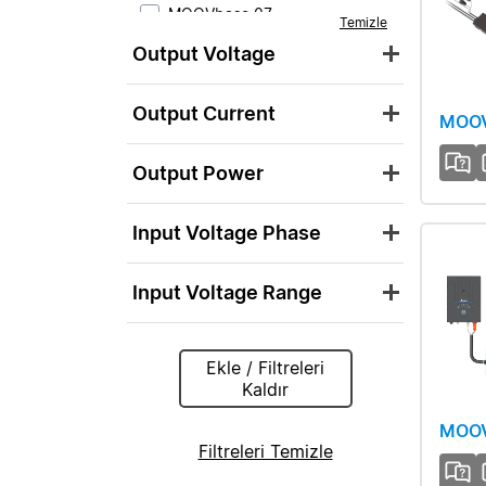
MOOVbase 07
Temizle
MOOVbase 09
Output Voltage
MOOVbase 15
Output Current
MOOVbase 30
MOOV
MOOVbase PM1350 Power
Output Power
Module
MOOVbase PM3000 Power
Module
Input Voltage Phase
Input Voltage Range
Ekle / Filtreleri
Kaldır
MOOV
Filtreleri Temizle