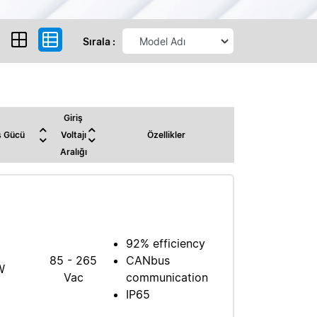
Sırala :
Giriş
ş Gücü
Voltajı
Özellikler
Aralığı
92% efficiency
85 - 265
CANbus
W
Vac
communication
IP65