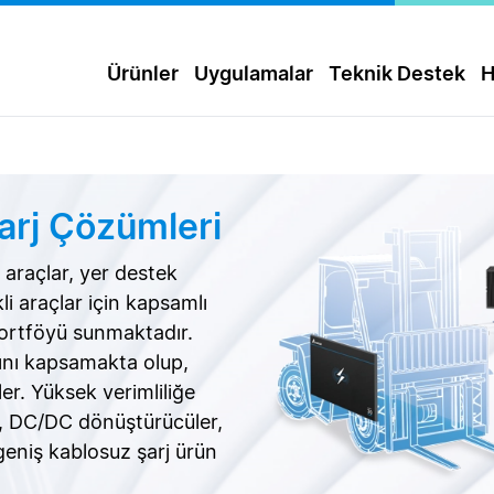
Ürünler
Uygulamalar
Teknik Destek
H
arj Çözümleri
i araçlar, yer destek
li araçlar için kapsamlı
portföyü sunmaktadır.
ını kapsamakta olup,
er. Yüksek verimliliğe
ı, DC/DC dönüştürücüler,
geniş kablosuz şarj ürün