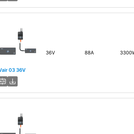
36V
88A
3300
air 03 36V