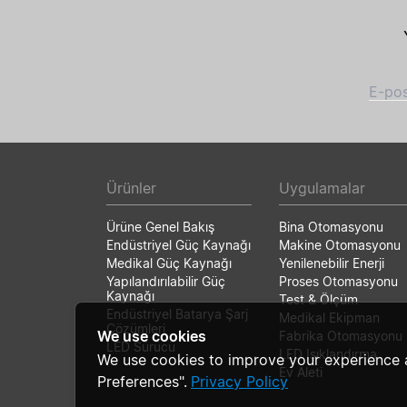
E-pos
Ürünler
Uygulamalar
Ürüne Genel Bakış
Bina Otomasyonu
Endüstriyel Güç Kaynağı
Makine Otomasyonu
Medikal Güç Kaynağı
Yenilenebilir Enerji
Yapılandırılabilir Güç
Proses Otomasyonu
Kaynağı
Test & Ölçüm
Endüstriyel Batarya Şarj
Medikal Ekipman
Çözümleri
We use cookies
Fabrika Otomasyonu
LED Sürücü
LED Işıklandırma
We use cookies to improve your experience 
Ev Aleti
Preferences".
Privacy Policy