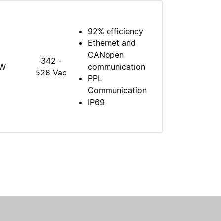
92% efficiency
Ethernet and
CANopen
342 -
0W
communication
528 Vac
PPL
Communication
IP69