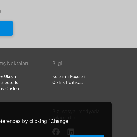
!
l
tış Noktaları
Bilgi
ze Ulaşın
Kullanım Koşulları
tribütörler
Gizlilik Politikası
ış Ofisleri
Bizi sosyal medyada
takip edin
ferences by clicking "Change