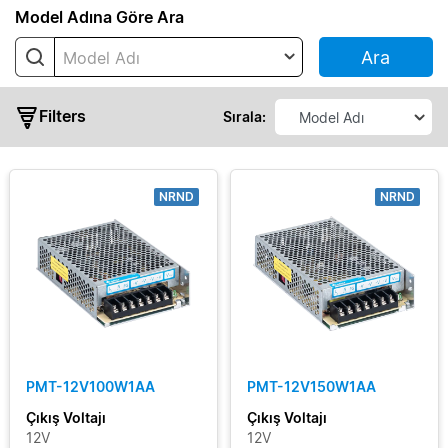
Seri
Model Adına Göre Ara
Ara
Model Adı
IMA
PMC
Filters
Sırala:
PMF
PMH
PMR
NRND
NRND
PMS
PMT
PMT2
Çıkış
PMT2
Gücü
ECO
(High
Çıkış
Line)
PMT-12V100W1AA
PMT-12V150W1AA
Voltajı
PMU
Çıkış Voltajı
Çıkış Voltajı
12V
12V