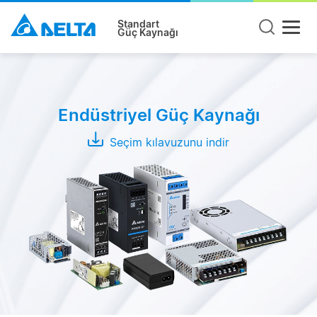
Standart
Güç Kaynağı
Ürün
Tipi
Endüstriyel Güç Kaynağı
Ray
Tipi
Seçim kılavuzunu indir
Pano
Tipi
Açık
Kasa
Modüller
Adaptör