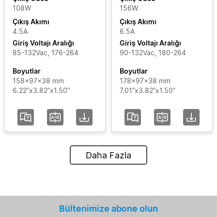
108W
156W
Çıkış Akımı
Çıkış Akımı
4.5A
6.5A
Giriş Voltajı Aralığı
Giriş Voltajı Aralığı
85-132Vac, 176-264
90-132Vac, 180-264
Boyutlar
Boyutlar
158x97x38 mm
178x97x38 mm
6.22”x3.82”x1.50”
7.01”x3.82”x1.50”
Daha Fazla
Bültenimize abone olun