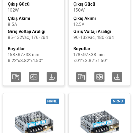
Çıkış
Çıkış Gücü
Çıkış Gücü
102W
150W
Akımı
Çıkış Akımı
Çıkış Akımı
8.5A
12.5A
Giriş
Giriş Voltajı Aralığı
Giriş Voltajı Aralığı
Voltajı
85-132Vac, 176-264
90-132Vac, 180-264
Aralığı
Boyutlar
Boyutlar
158x97x38 mm
178x97x38 mm
6.22”x3.82”x1.50”
7.01”x3.82”x1.50”
Sertifikalar
Segment
Durumu
NRND
NRND
Ekle / Filtreleri
Kaldır