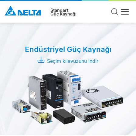
Standart
Güç Kaynağı
Ürün
Tipi
Endüstriyel Güç Kaynağı
Ray
Tipi
Seçim kılavuzunu indir
Pano
Tipi
Açık
Kasa
Modüller
Adaptör