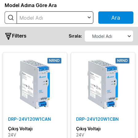
Seri
Model Adına Göre Ara
Ara
Model Adı
CHROME
CHROME
Filters
II
Sırala:
CliQ
II
NRND
NRND
CliQ
III
CliQ
M
Çıkış
CliQ
Gücü
VA
DIN
Çıkış
Eco
DRP-24V120W1CAN
DRP-24V120W1CBN
Voltajı
DIN
Çıkış Voltajı
Çıkış Voltajı
Pro
24V
24V