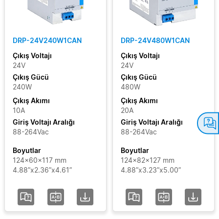
Filtreleri Temizle
DRP-24V240W1CAN
DRP-24V480W1CAN
Çıkış Voltajı
Çıkış Voltajı
24V
24V
Çıkış Gücü
Çıkış Gücü
240W
480W
Çıkış Akımı
Çıkış Akımı
10A
20A
Giriş Voltajı Aralığı
Giriş Voltajı Aralığı
88-264Vac
88-264Vac
Boyutlar
Boyutlar
124x60x117 mm
124x82x127 mm
4.88”x2.36”x4.61”
4.88”x3.23”x5.00”