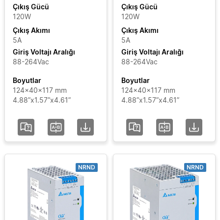
Çıkış
Force-
Çıkış Gücü
Çıkış Gücü
GT
120W
120W
Akımı
Çıkış Akımı
Çıkış Akımı
LYTE
5A
5A
Giriş
LYTE
Giriş Voltajı Aralığı
Giriş Voltajı Aralığı
II
Voltajı
88-264Vac
88-264Vac
SYNC
Aralığı
Boyutlar
Boyutlar
124x40x117 mm
124x40x117 mm
4.88”x1.57”x4.61”
4.88”x1.57”x4.61”
Sertifikalar
Segment
Durumu
NRND
NRND
Ekle / Filtreleri
Kaldır