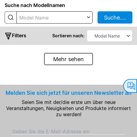
Suche nach Modellnamen
IMA
Suche....
Model Name
PMC
PMF
Filters
Sortieren nach:
PMH
PMR
PMS
Mehr sehen
PMT
PMT2
standart
PMT2
Ausgangsleistung
Melden Sie sich jetzt für unseren Newsletter an
ECO
(High
Seien Sie mit der/die erste um über neue
Ausgangsspannung
Line)
Veranstaltungen, Neuigkeiten und Produkte informiert
zu werden!
PMU
Ausgangsstrom
Geben Sie die E-Mail-Adresse ein