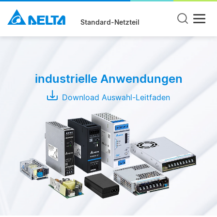
Standard-Netzteil
Produktgruppe
DIN
industrielle Anwendungen
Rail
Panel
Download Auswahl-Leitfaden
Mount
Open
Frame
Modules
Adapter
Serie